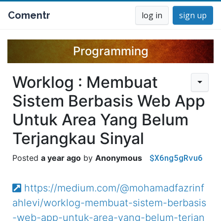
Comentr
log in
sign up
Programming
Worklog : Membuat
Sistem Berbasis Web App
Untuk Area Yang Belum
Terjangkau Sinyal
$X6ng5gRvu6
a year ago
Anonymous
https://medium.com/@mohamadfazrinf
ahlevi/worklog-membuat-sistem-berbasis
-web-app-untuk-area-yang-belum-terjan