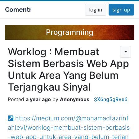
Comentr
log in
sign up
Programming
Worklog : Membuat
Sistem Berbasis Web App
Untuk Area Yang Belum
Terjangkau Sinyal
$X6ng5gRvu6
a year ago
Anonymous
https://medium.com/@mohamadfazrinf
ahlevi/worklog-membuat-sistem-berbasis
-web-app-untuk-area-yang-belum-terjan